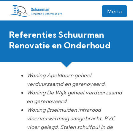
Menu
Referenties Schuurman
Home
Renovatie en Onderhoud
Diensten
Referenties
Woning Apeldoorn geheel
Contact
verduurzaamd en gerenoveerd.
Bel nu
Woning De Wijk geheel verduurzaamd
en gerenoveerd.
E-mail
Woning IJsselmuiden infrarood
vloerverwarming aangebracht, PVC
vloer gelegd, Stalen schuifpui in de